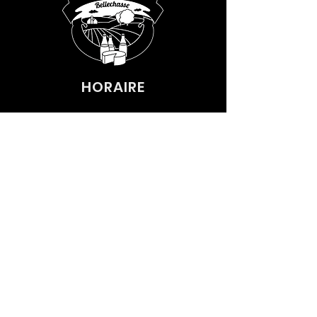
bactérienne 
HORAIRE
7 JOURS SUR 7
8H00 - 18H00
CONTACT
585, ROUTE SAINT-VALLIER
SAINT-VALLIER, QC G0R4J0
(418) 884-4027
SUIVEZ-NOUS