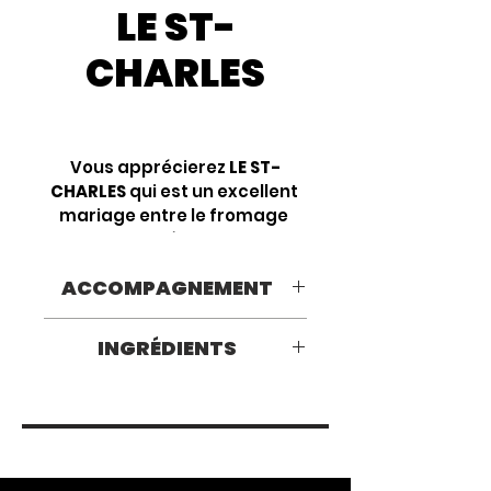
LE ST-
CHARLES
Vous apprécierez 
LE ST-
CHARLES
 qui est un excellent 
mariage entre le fromage 
fort et la macération d'un vin 
de type porto aux petits 
ACCOMPAGNEMENT
fruits. 
À son meilleur en fin de repas, 
INGRÉDIENTS
il accompagne un bon 
chocolat ou simplement en 
Lait entier pasteurisé, Sel, 
apéro avec un bon verre de 
Chlorure de calcium , Enzyme 
vin. À savourer température 
microbienne, Culture 
pièce. 
bactérienne, Vin de petits 
fruits