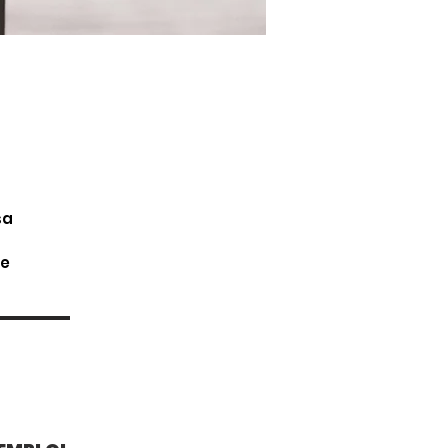
sa 
e 