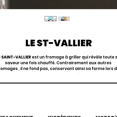
LE ST-VALLIER
 
SAINT-VALLIER 
est un fromage à griller qui révèle toute 
saveur une fois chauffé. Contrairement aux autres 
romages , il ne fond pas, conservant ainsi sa forme lors d
la cuisson.  De plus, il est moins salé que les autres 
fromages du même type. 